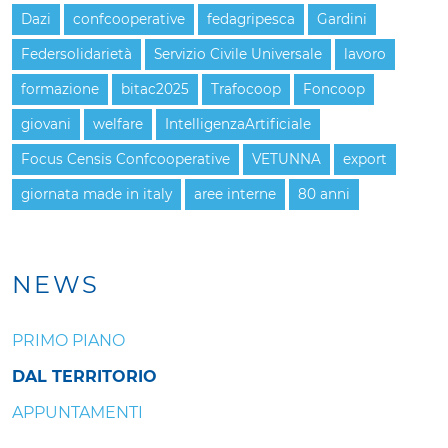
Dazi
confcooperative
fedagripesca
Gardini
Federsolidarietà
Servizio Civile Universale
lavoro
formazione
bitac2025
Trafocoop
Foncoop
giovani
welfare
IntelligenzaArtificiale
Focus Censis Confcooperative
VETUNNA
export
giornata made in italy
aree interne
80 anni
NEWS
PRIMO PIANO
DAL TERRITORIO
APPUNTAMENTI