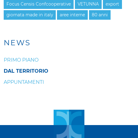
Focus Censis Confcooperative
VETUNNA
export
giornata made in italy
aree interne
80 anni
NEWS
PRIMO PIANO
DAL TERRITORIO
APPUNTAMENTI