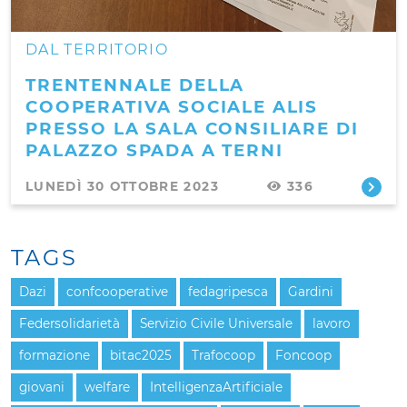
DAL TERRITORIO
TRENTENNALE DELLA
COOPERATIVA SOCIALE ALIS
PRESSO LA SALA CONSILIARE DI
PALAZZO SPADA A TERNI
LUNEDÌ 30 OTTOBRE 2023
336
TAGS
Dazi
confcooperative
fedagripesca
Gardini
Federsolidarietà
Servizio Civile Universale
lavoro
formazione
bitac2025
Trafocoop
Foncoop
giovani
welfare
IntelligenzaArtificiale