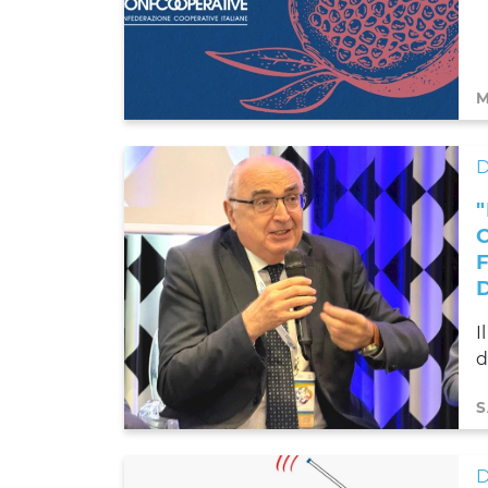
M
D
I
d
S
D