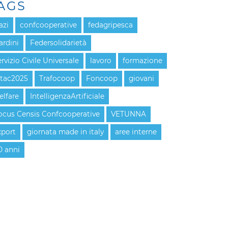
AGS
azi
confcooperative
fedagripesca
ardini
Federsolidarietà
rvizio Civile Universale
lavoro
formazione
itac2025
Trafocoop
Foncoop
giovani
elfare
IntelligenzaArtificiale
ocus Censis Confcooperative
VETUNNA
xport
giornata made in italy
aree interne
0 anni