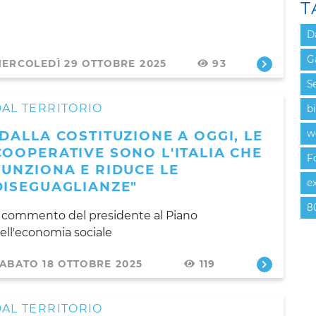
T
D
G
ERCOLEDÌ 29 OTTOBRE 2025
93
Se
AL TERRITORIO
b
"DALLA COSTITUZIONE A OGGI, LE
w
COOPERATIVE SONO L'ITALIA CHE
F
FUNZIONA E RIDUCE LE
e
DISEGUAGLIANZE"
8
l commento del presidente al Piano
ell'economia sociale
ABATO 18 OTTOBRE 2025
119
AL TERRITORIO