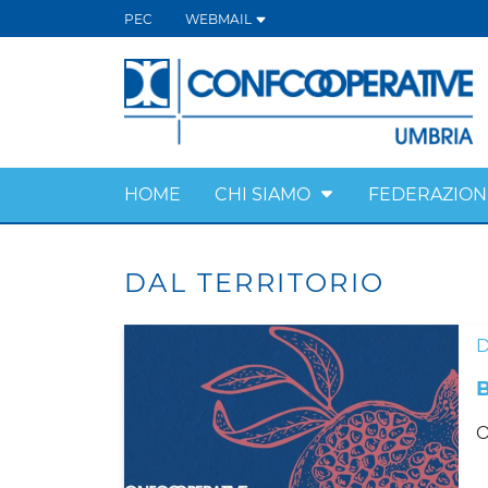
PEC
WEBMAIL
HOME
CHI SIAMO
FEDERAZION
DAL TERRITORIO
D
O