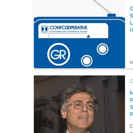
M
D
C