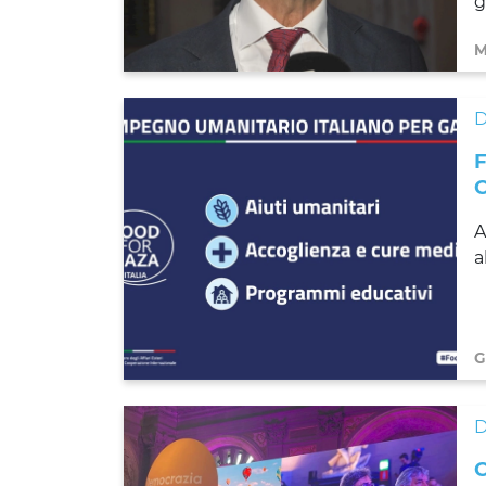
g
M
D
A
a
G
D