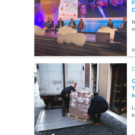
N
m
D
D
L
e