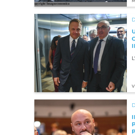
M
D
L
V
D