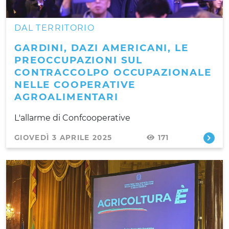
DAL TERRITORIO
GARDINI, DAZI AMERICANI, LE
PREOCCUPAZIONI SUL
CONTRACCOLPO OCCUPAZIONALE
NELLE COOPERATIVE
AGROALIMENTARI
L'allarme di Confcooperative
GIOVEDÌ 3 APRILE 2025
171