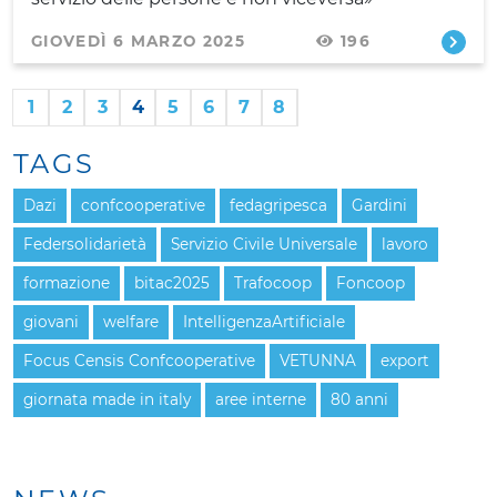
GIOVEDÌ 6 MARZO 2025
196
1
2
3
4
5
6
7
8
TAGS
Dazi
confcooperative
fedagripesca
Gardini
Federsolidarietà
Servizio Civile Universale
lavoro
formazione
bitac2025
Trafocoop
Foncoop
giovani
welfare
IntelligenzaArtificiale
Focus Censis Confcooperative
VETUNNA
export
giornata made in italy
aree interne
80 anni